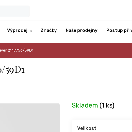
Výprodej
Značky
Naše prodejny
Postup při 
Oliver 2147756/59D1
6/59D1
Skladem
(1 ks)
Velikost