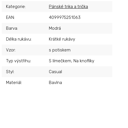
Kategorie
:
Pánské trika a trička
EAN
:
4099975251063
Barva
:
Modrá
Délka rukávu
:
Krátké rukávy
Vzor
:
s potiskem
Typ výstřihu
:
S límečkem, Na knoflíky
Styl
:
Casual
Materiál
:
Bavlna