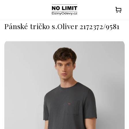
Přejít
na
obsah
Pánské tričko s.Oliver 2172372/9581