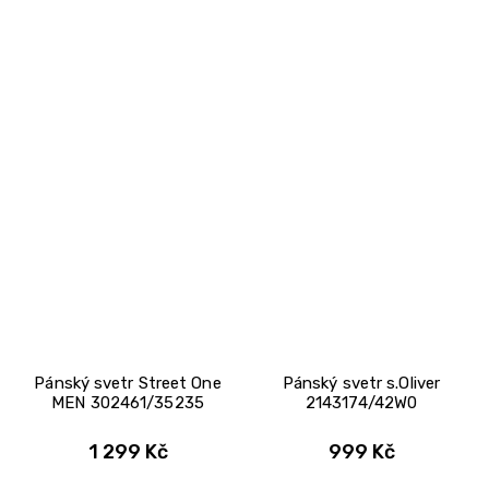
Pánský svetr Street One
Pánský svetr s.Oliver
MEN 302461/35235
2143174/42W0
1 299 Kč
999 Kč