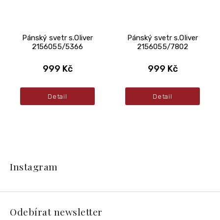
Pánský svetr s.Oliver
Pánský svetr s.Oliver
2156055/5366
2156055/7802
999 Kč
999 Kč
Detail
Detail
Z
á
Instagram
p
a
t
í
Odebírat newsletter