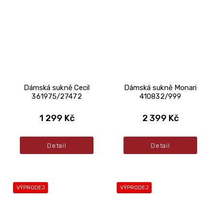
Dámská sukně Cecil
Dámská sukně Monari
361975/27472
410832/999
1 299 Kč
2 399 Kč
Detail
Detail
VÝPRODEJ
VÝPRODEJ