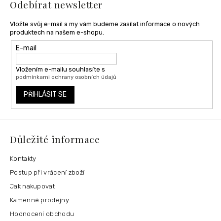
Odebírat newsletter
v
ý
p
Vložte svůj e-mail a my vám budeme zasílat informace o nových
i
produktech na našem e-shopu.
s
E-mail
u
Vložením e-mailu souhlasíte s
podmínkami ochrany osobních údajů
PŘIHLÁSIT SE
Důležité informace
Kontakty
Postup při vrácení zboží
Jak nakupovat
Kamenné prodejny
Hodnocení obchodu