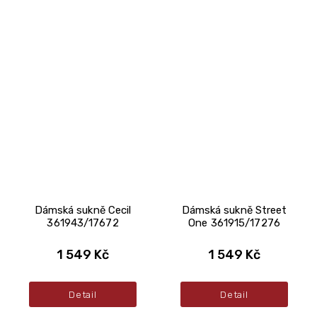
Dámská sukně Cecil
Dámská sukně Street
361943/17672
One 361915/17276
1 549 Kč
1 549 Kč
Detail
Detail