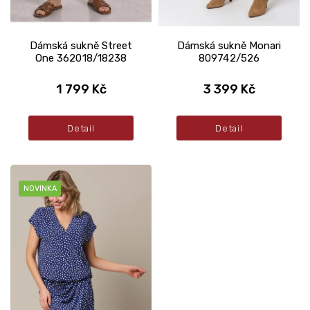
ů
Dámská sukně Street
Dámská sukně Monari
One 362018/18238
809742/526
1 799 Kč
3 399 Kč
Detail
Detail
NOVINKA