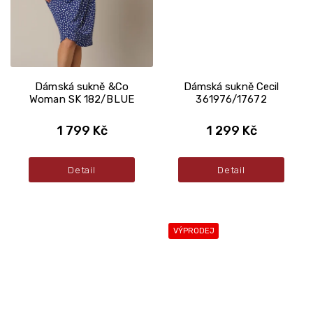
Dámská sukně &Co
Dámská sukně Cecil
Woman SK 182/BLUE
361976/17672
1 799 Kč
1 299 Kč
Detail
Detail
VÝPRODEJ