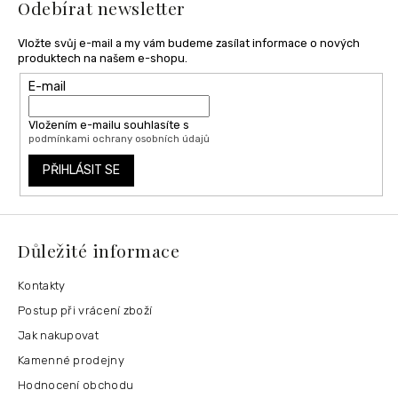
Odebírat newsletter
v
ý
p
Vložte svůj e-mail a my vám budeme zasílat informace o nových
i
produktech na našem e-shopu.
s
E-mail
u
Vložením e-mailu souhlasíte s
podmínkami ochrany osobních údajů
PŘIHLÁSIT SE
Důležité informace
Kontakty
Postup při vrácení zboží
Jak nakupovat
Kamenné prodejny
Hodnocení obchodu