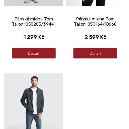
ů
Pánská mikina Tom
Pánská mikina Tom
Tailor 1050203/39441
Tailor 1050164/10668
1 299 Kč
2 599 Kč
Detail
Detail