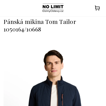
Přejít
na
obsah
Pánská mikina Tom Tailor
1050164/10668