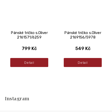
Pánské tričko s.Oliver
Pánské tričko s.Oliver
2161571/6259
2169156/5978
799 Kč
549 Kč
Detail
Detail
Z
á
Instagram
p
a