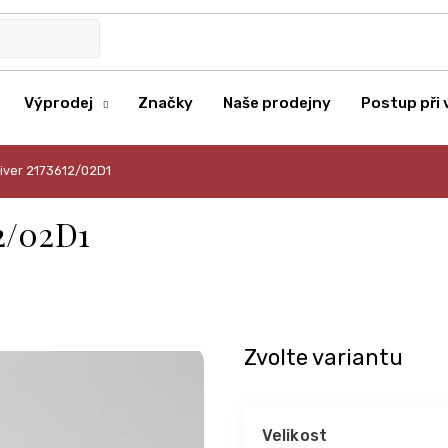
Výprodej
Značky
Naše prodejny
Postup při 
liver 2173612/02D1
12/02D1
Zvolte variantu
Velikost