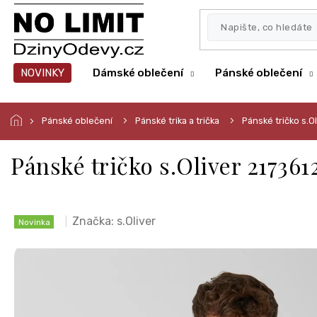
Přejít
na
obsah
NOVINKY
Dámské oblečení
Pánské oblečení
Pánské oblečení
Pánské trika a trička
Pánské tričko s.O
Pánské tričko s.Oliver 21736
Značka:
s.Oliver
Novinka