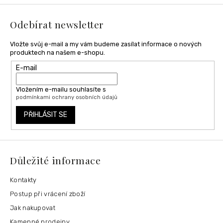
t
í
Odebírat newsletter
Vložte svůj e-mail a my vám budeme zasílat informace o nových
produktech na našem e-shopu.
E-mail
Vložením e-mailu souhlasíte s
podmínkami ochrany osobních údajů
PŘIHLÁSIT SE
Důležité informace
Kontakty
Postup při vrácení zboží
Jak nakupovat
Kamenné prodejny