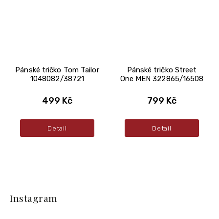
Pánské tričko Tom Tailor
Pánské tričko Street
1048082/38721
One MEN 322865/16508
499 Kč
799 Kč
Detail
Detail
Z
á
Instagram
p
a