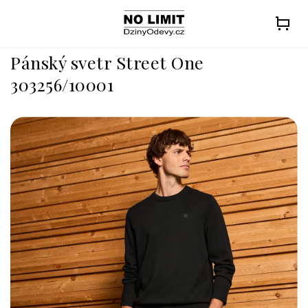
Přejít
na
obsah
Pánský svetr Street One
303256/10001