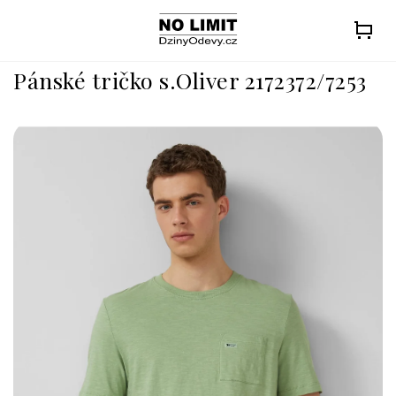
Přejít
na
obsah
Pánské tričko s.Oliver 2172372/7253