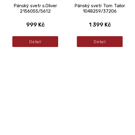
Pánský svetr s.Oliver
Pánský svetr Tom Tailor
2156055/5612
1048259/37206
999 Kč
1 399 Kč
Detail
Detail