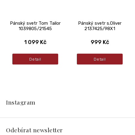
Pánský svetr Tom Tailor
Pánský svetr s.Oliver
1039805/21545
2137425/98X1
1 099 Kč
999 Kč
Detail
Detail
Z
á
Instagram
p
a
t
í
Odebírat newsletter