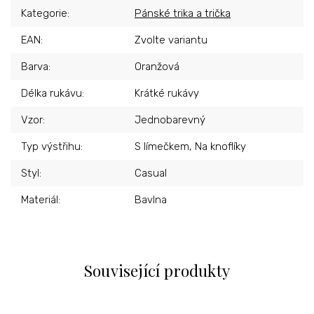
Kategorie
:
Pánské trika a trička
EAN
:
Zvolte variantu
Barva
:
Oranžová
Délka rukávu
:
Krátké rukávy
Vzor
:
Jednobarevný
Typ výstřihu
:
S límečkem, Na knoflíky
Styl
:
Casual
Materiál
:
Bavlna
Související produkty