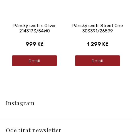
Pánský svetr s.Oliver
Pánský svetr Street One
2143173/54W0
303391/26599
999 Kč
1 299 Kč
Detail
Detail
Z
á
Instagram
p
a
t
í
Odebírat newsletter