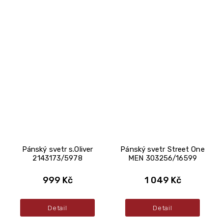
Pánský svetr s.Oliver
Pánský svetr Street One
2143173/5978
MEN 303256/16599
999 Kč
1 049 Kč
Detail
Detail