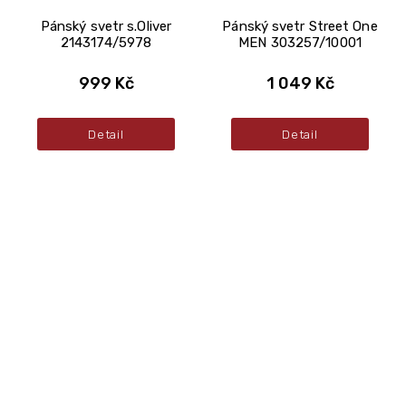
Pánský svetr s.Oliver
Pánský svetr Street One
2143174/5978
MEN 303257/10001
999 Kč
1 049 Kč
Detail
Detail