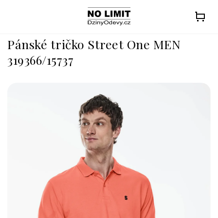
Přejít
na
obsah
Pánské tričko Street One MEN
319366/15737