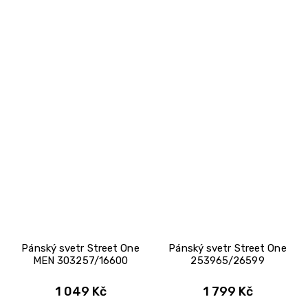
Pánský svetr Street One
Pánský svetr Street One
MEN 303257/16600
253965/26599
1 049 Kč
1 799 Kč