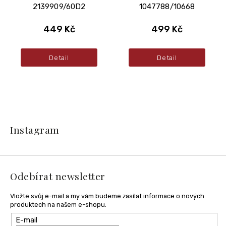
2139909/60D2
1047788/10668
449 Kč
499 Kč
Detail
Detail
Z
á
Instagram
p
a
t
í
Odebírat newsletter
Vložte svůj e-mail a my vám budeme zasílat informace o nových
produktech na našem e-shopu.
E-mail