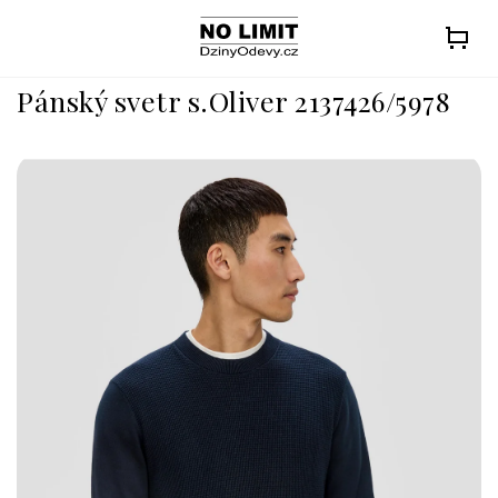
Přejít
na
obsah
Pánský svetr s.Oliver 2137426/5978