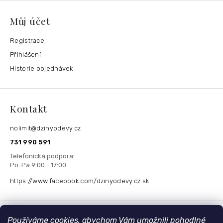
Můj účet
Registrace
Přihlášení
Historie objednávek
Kontakt
nolimit
@
dzinyodevy.cz
731 990 591
https://www.facebook.com/dzinyodevy.cz.sk
Přijímáme online platby
Používáme cookies, abychom Vám umožnili pohodlné