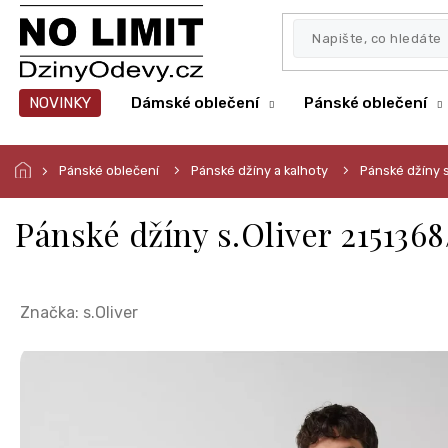
Přejít
na
obsah
NOVINKY
Dámské oblečení
Pánské oblečení
Pánské oblečení
Pánské džíny a kalhoty
Pánské džíny 
Pánské džíny s.Oliver 2151368
Značka:
s.Oliver