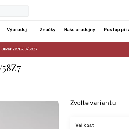
Výprodej
Značky
Naše prodejny
Postup při 
s.Oliver 2151368/58Z7
/58Z7
Zvolte variantu
Velikost