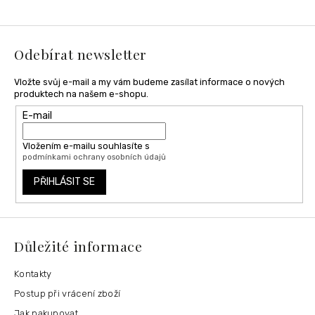
a
t
í
Odebírat newsletter
Vložte svůj e-mail a my vám budeme zasílat informace o nových
produktech na našem e-shopu.
E-mail
Vložením e-mailu souhlasíte s
podmínkami ochrany osobních údajů
PŘIHLÁSIT SE
Důležité informace
Kontakty
Postup při vrácení zboží
Jak nakupovat