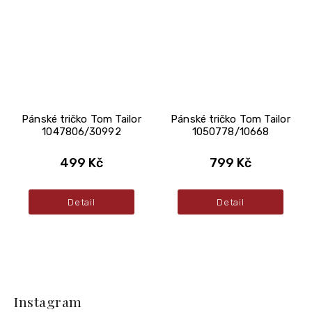
Pánské tričko Tom Tailor
Pánské tričko Tom Tailor
1047806/30992
1050778/10668
499 Kč
799 Kč
Detail
Detail
Z
á
Instagram
p