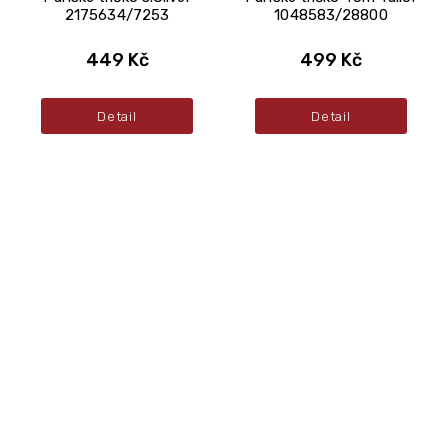
2175634/7253
1048583/28800
449 Kč
499 Kč
Detail
Detail