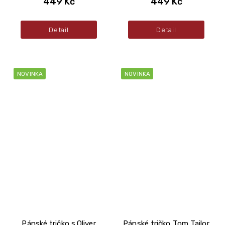
449 Kč
449 Kč
Detail
Detail
NOVINKA
NOVINKA
Pánské tričko s.Oliver
Pánské tričko Tom Tailor