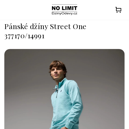
Přejít
na
obsah
Pánské džíny Street One
377170/14991