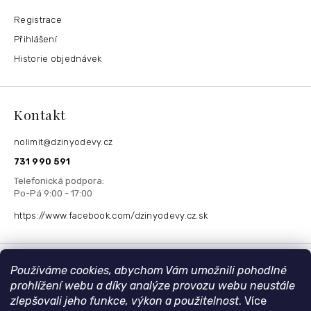
Registrace
Přihlášení
Historie objednávek
Kontakt
nolimit
@
dzinyodevy.cz
731 990 591
https://www.facebook.com/dzinyodevy.cz.sk
Přijímáme online platby
Používáme cookies, abychom Vám umožnili pohodlné
prohlížení webu a díky analýze provozu webu neustále
zlepšovali jeho funkce, výkon a použitelnost
. Více