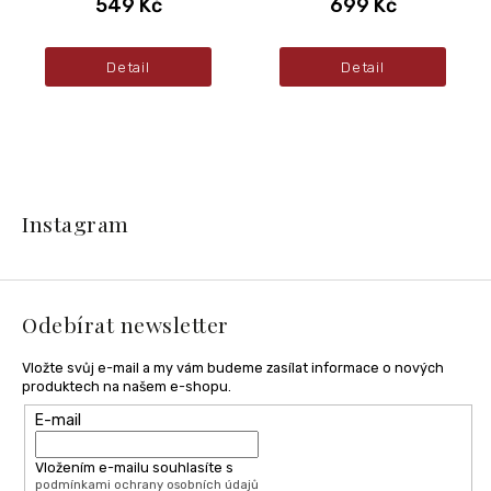
549 Kč
699 Kč
Detail
Detail
Z
á
Instagram
p
a
t
í
Odebírat newsletter
Vložte svůj e-mail a my vám budeme zasílat informace o nových
produktech na našem e-shopu.
E-mail
Vložením e-mailu souhlasíte s
podmínkami ochrany osobních údajů