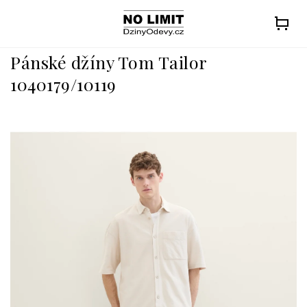
Přejít
na
obsah
Pánské džíny Tom Tailor
1040179/10119