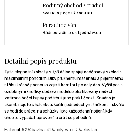
Rodinný obchod s tradicí
Kvalita a péče už řadu let
Poradíme vám
Rádi poradíme s objednávkou
Detailní popis produktu
Tyto elegantní kalhoty v 7/8 délce spojují nadčasový vzhled s
maximálním pohodlím. Díky pružnému materiálu a příjemnému
střihu krásně padnou a zajistí komfort po celý den. Vyšší pas s
ozdobnými knoflíky dodává modelu sofistikovaný nádech,
zatímco boční kapsy podtrhují jeho praktičnost. Snadno je
zkombinujete s halenkou, košilí i jednoduchým tričkem – skvěle
se hodí do práce, na schůzky i pro každodenní nošení, kdy
chcete vypadat upraveně a cítit se pohodlně.
Materiál:
52 % bavlna,
41 % polyester,
7 % elastan