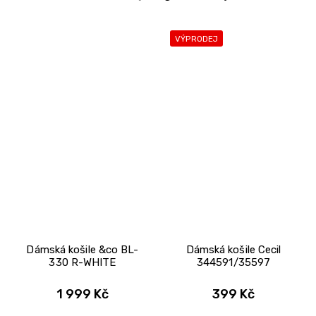
VÝPRODEJ
Dámská košile &co BL-
Dámská košile Cecil
330 R-WHITE
344591/35597
1 999 Kč
399 Kč