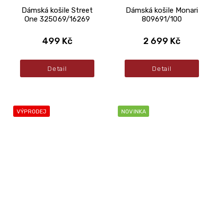
Dámská košile Street
Dámská košile Monari
One 325069/16269
809691/100
499 Kč
2 699 Kč
Detail
Detail
VÝPRODEJ
NOVINKA