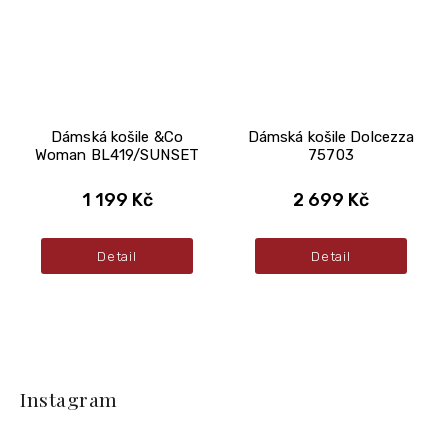
Dámská košile &Co
Dámská košile Dolcezza
Woman BL419/SUNSET
75703
1 199 Kč
2 699 Kč
Detail
Detail
Z
á
Instagram
p
a