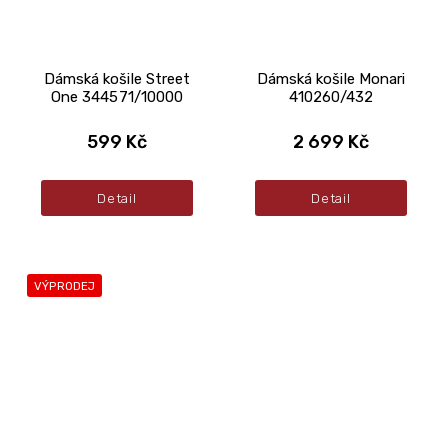
Dámská košile Street
Dámská košile Monari
One 344571/10000
410260/432
599 Kč
2 699 Kč
Detail
Detail
VÝPRODEJ