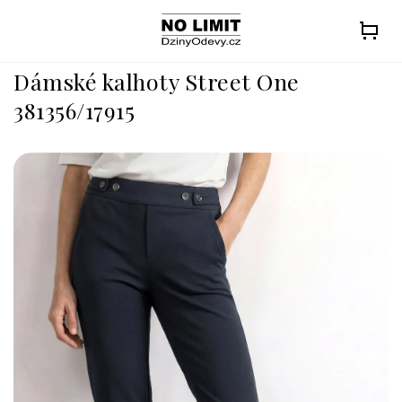
Přejít
na
obsah
Dámské kalhoty Street One
381356/17915