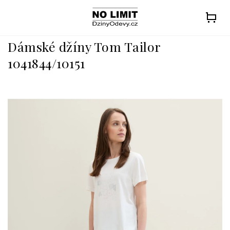
Přejít
na
obsah
Dámské džíny Tom Tailor
1041844/10151