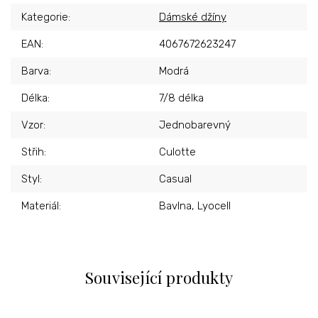
Kategorie
:
Dámské džíny
EAN
:
4067672623247
Barva
:
Modrá
Délka
:
7/8 délka
Vzor
:
Jednobarevný
Střih
:
Culotte
Styl
:
Casual
Materiál
:
Bavlna, Lyocell
Související produkty