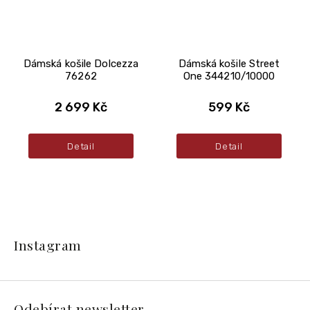
Dámská košile Dolcezza
Dámská košile Street
76262
One 344210/10000
2 699 Kč
599 Kč
Detail
Detail
Z
á
Instagram
p
a
t
í
Odebírat newsletter