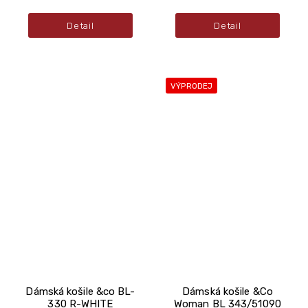
Detail
Detail
VÝPRODEJ
Dámská košile &co BL-
Dámská košile &Co
330 R-WHITE
Woman BL 343/51090