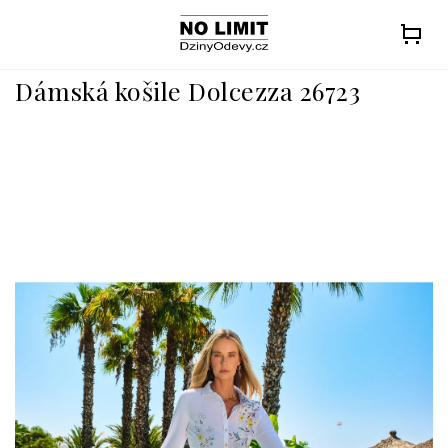
Přejít
na
obsah
Dámská košile Dolcezza 26723