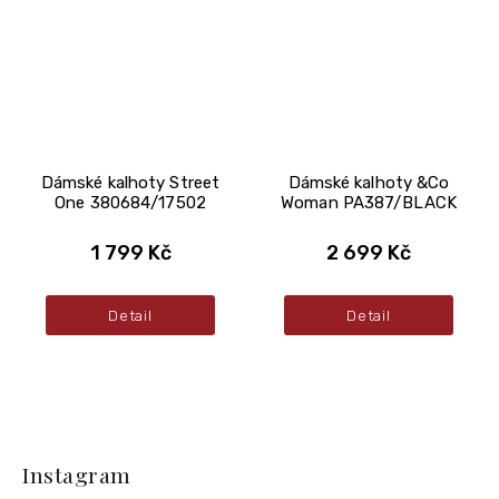
Dámské kalhoty Street
Dámské kalhoty &Co
One 380684/17502
Woman PA387/BLACK
1 799 Kč
2 699 Kč
Detail
Detail
Z
á
Instagram
p