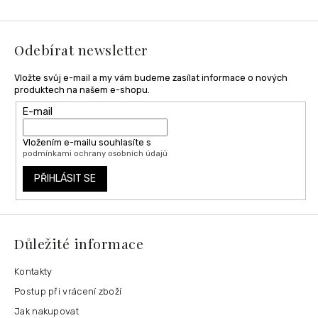
a
t
í
Odebírat newsletter
Vložte svůj e-mail a my vám budeme zasílat informace o nových
produktech na našem e-shopu.
E-mail
Vložením e-mailu souhlasíte s
podmínkami ochrany osobních údajů
PŘIHLÁSIT SE
Důležité informace
Kontakty
Postup při vrácení zboží
Jak nakupovat