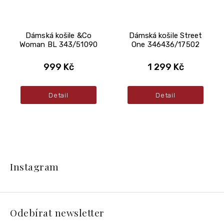
Dámská košile &Co
Dámská košile Street
Woman BL 343/51090
One 346436/17502
999 Kč
1 299 Kč
Detail
Detail
Z
á
Instagram
p
a
t
í
Odebírat newsletter