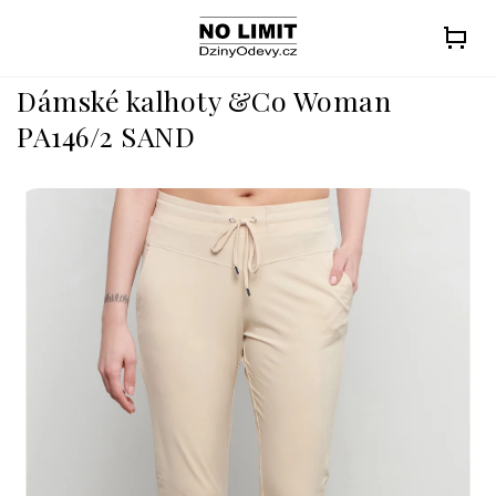
Přejít
na
obsah
Dámské kalhoty &Co Woman
PA146/2 SAND