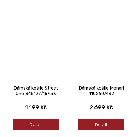
Dámská košile Street
Dámská košile Monari
One 345127/15953
410260/432
1 199 Kč
2 699 Kč
Detail
Detail