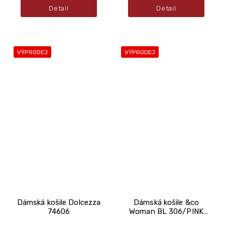
Detail
Detail
VÝPRODEJ
VÝPRODEJ
Dámská košile Dolcezza
Dámská košile &co
74606
Woman BL 306/PINK
MULTI