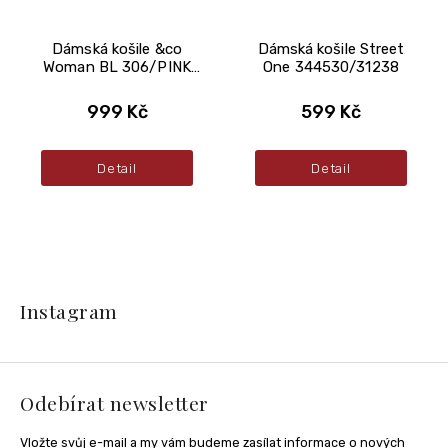
Dámská košile &co
Dámská košile Street
Woman BL 306/PINK
One 344530/31238
MULTI
999 Kč
599 Kč
Detail
Detail
Z
á
Instagram
p
a
t
í
Odebírat newsletter
Vložte svůj e-mail a my vám budeme zasílat informace o nových