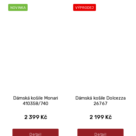
NOVINKA
VÝPRODEJ
Dámská košile Monari
Dámská košile Dolcezza
410358/740
26767
2 399 Kč
2 199 Kč
Detail
Detail