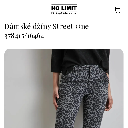
Přejít
na
obsah
Dámské džíny Street One
378415/16464