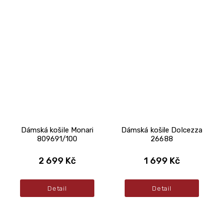
Dámská košile Monari
Dámská košile Dolcezza
809691/100
26688
2 699 Kč
1 699 Kč
Detail
Detail