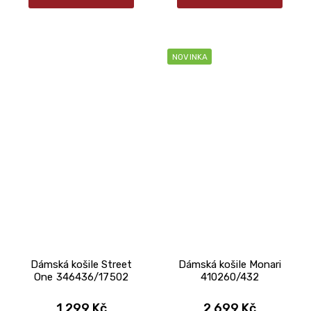
NOVINKA
Dámská košile Street
Dámská košile Monari
One 346436/17502
410260/432
1 299 Kč
2 699 Kč