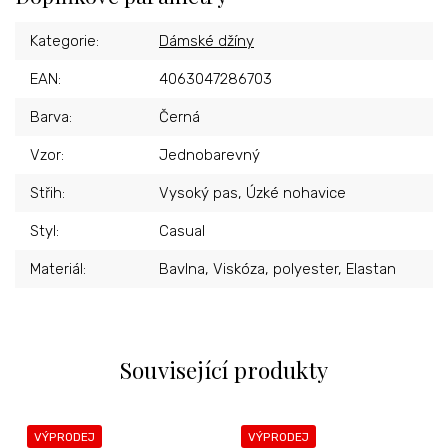
Kategorie
:
Dámské džíny
EAN
:
4063047286703
Barva
:
Černá
Vzor
:
Jednobarevný
Střih
:
Vysoký pas, Úzké nohavice
Styl
:
Casual
Materiál
:
Bavlna, Viskóza, polyester, Elastan
Související produkty
VÝPRODEJ
VÝPRODEJ