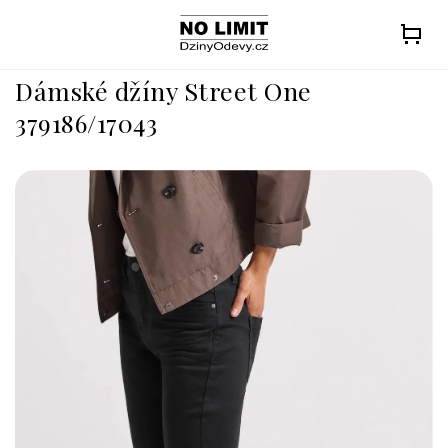
Přejít
na
obsah
Dámské džíny Street One
379186/17043