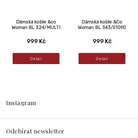
Dámská košile &co
Dámská košile &Co
Woman BL 324/MULTI
Woman BL 343/51090
999 Kč
999 Kč
Detail
Detail
Z
á
Instagram
p
a
t
í
Odebírat newsletter