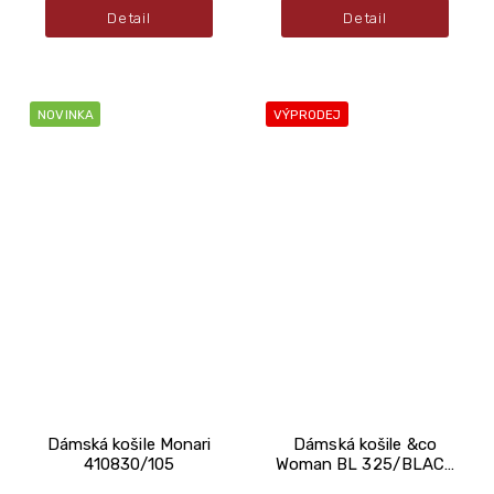
Detail
Detail
NOVINKA
VÝPRODEJ
Dámská košile Monari
Dámská košile &co
410830/105
Woman BL 325/BLACK
MULTI