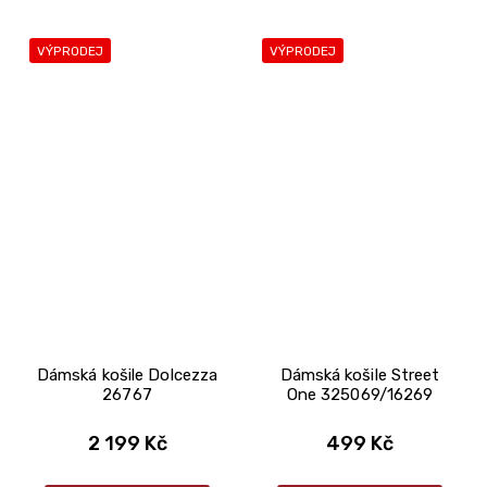
VÝPRODEJ
VÝPRODEJ
Dámská košile Dolcezza
Dámská košile Street
26767
One 325069/16269
2 199 Kč
499 Kč