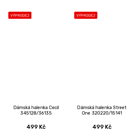
VÝPRODEJ
VÝPRODEJ
Dámská halenka Cecil
Dámská halenka Street
345128/36135
One 320220/15141
499 Kč
499 Kč