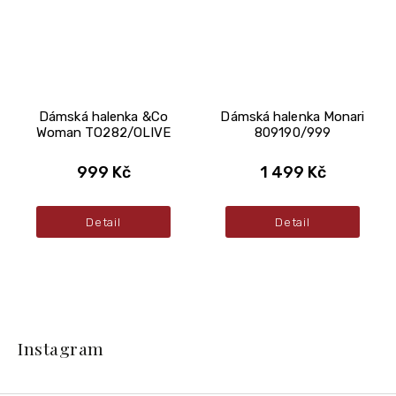
Dámská halenka &Co
Dámská halenka Monari
Woman TO282/OLIVE
809190/999
999 Kč
1 499 Kč
Detail
Detail
Z
á
Instagram
p
a