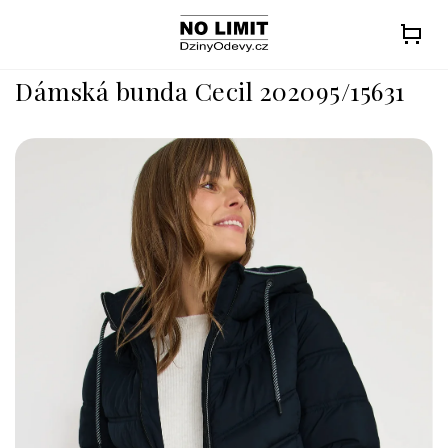
Přejít
na
obsah
Dámská bunda Cecil 202095/15631