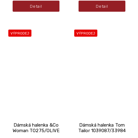
Detail
Detail
VÝPRODEJ
VÝPRODEJ
Dámská halenka &Co
Dámská halenka Tom
Woman TO275/OLIVE
Tailor 1039087/33984