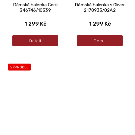
Dámská halenka Cecil
Dámská halenka s.Oliver
346746/10339
2170933/02A2
1 299 Kč
1 299 Kč
Detail
Detail
VÝPRODEJ