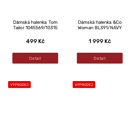
Dámská halenka Tom
Dámská halenka &Co
Tailor 1045569/10315
Woman BL391/NAVY
499 Kč
1 999 Kč
Detail
Detail
VÝPRODEJ
VÝPRODEJ