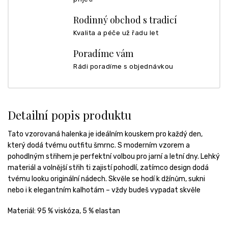
Rodinný obchod s tradicí
Kvalita a péče už řadu let
Poradíme vám
Rádi poradíme s objednávkou
Detailní popis produktu
Tato vzorovaná halenka je ideálním kouskem pro každý den,
který dodá tvému outfitu šmrnc. S moderním vzorem a
pohodlným střihem je perfektní volbou pro jarní a letní dny. Lehký
materiál a volnější střih ti zajistí pohodlí, zatímco design dodá
tvému looku originální nádech. Skvěle se hodí k džínům, sukni
nebo i k elegantním kalhotám – vždy budeš vypadat skvěle
Materiál: 95 % viskóza, 5 % elastan