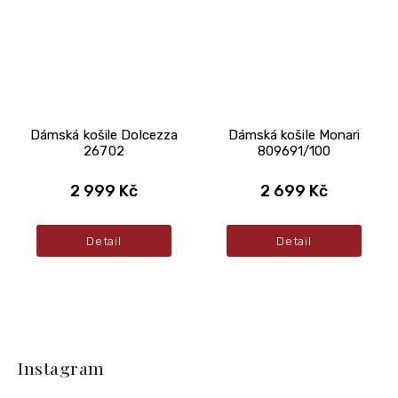
Dámská košile Dolcezza
Dámská košile Monari
26702
809691/100
2 999 Kč
2 699 Kč
Detail
Detail
Z
á
Instagram
p