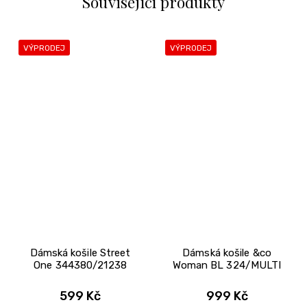
Související produkty
VÝPRODEJ
VÝPRODEJ
Dámská košile Street
Dámská košile &co
One 344380/21238
Woman BL 324/MULTI
599 Kč
999 Kč