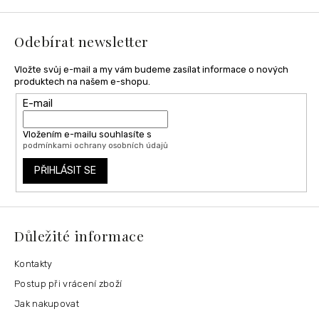
a
t
í
Odebírat newsletter
Vložte svůj e-mail a my vám budeme zasílat informace o nových
produktech na našem e-shopu.
E-mail
Vložením e-mailu souhlasíte s
podmínkami ochrany osobních údajů
PŘIHLÁSIT SE
Důležité informace
Kontakty
Postup při vrácení zboží
Jak nakupovat