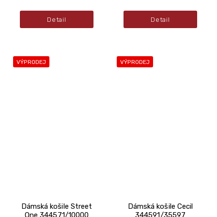
Detail
Detail
VÝPRODEJ
VÝPRODEJ
Dámská košile Street
Dámská košile Cecil
One 344571/10000
344591/35597