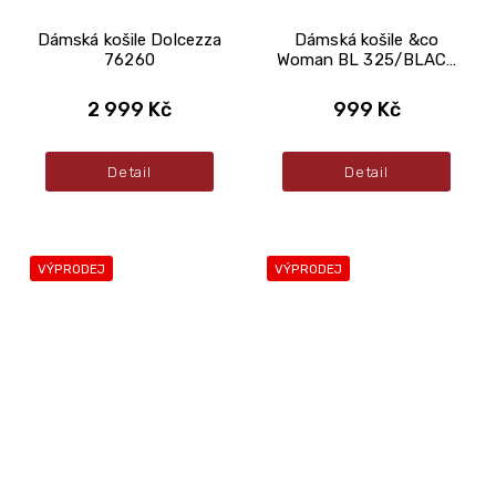
Dámská košile Dolcezza
Dámská košile &co
76260
Woman BL 325/BLACK
MULTI
2 999 Kč
999 Kč
Detail
Detail
VÝPRODEJ
VÝPRODEJ