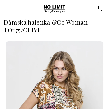
Přejít
na
obsah
Dámská halenka &Co Woman
TO275/OLIVE