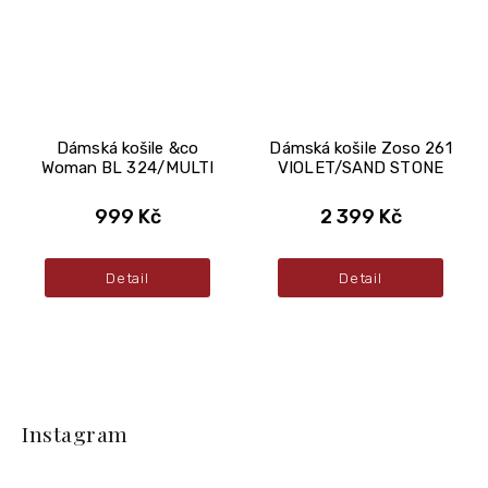
Dámská košile &co
Dámská košile Zoso 261
Woman BL 324/MULTI
VIOLET/SAND STONE
999 Kč
2 399 Kč
Detail
Detail
Z
á
Instagram
p
a