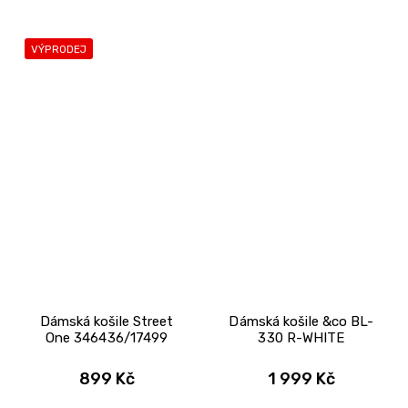
VÝPRODEJ
Dámská košile Street
Dámská košile &co BL-
One 346436/17499
330 R-WHITE
899 Kč
1 999 Kč