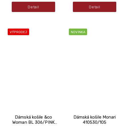
Detail
Detail
VÝPRODEJ
NOVINKA
Dámská košile &co
Dámská košile Monari
Woman BL 306/PINK
410530/105
MULTI