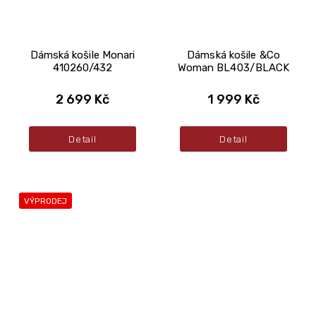
Dámská košile Monari
Dámská košile &Co
410260/432
Woman BL403/BLACK
2 699 Kč
1 999 Kč
Detail
Detail
VÝPRODEJ