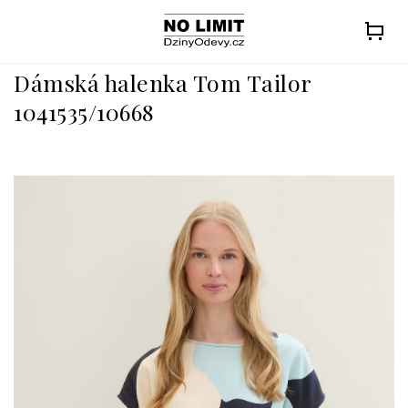
Přejít
na
obsah
Dámská halenka Tom Tailor
1041535/10668