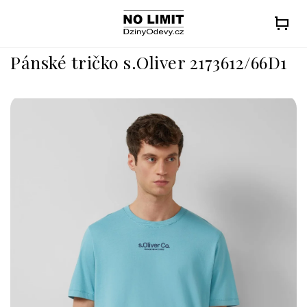
Přejít
na
obsah
Pánské tričko s.Oliver 2173612/66D1