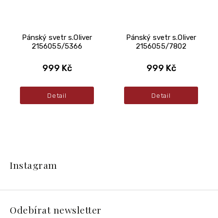
Pánský svetr s.Oliver
Pánský svetr s.Oliver
2156055/5366
2156055/7802
999 Kč
999 Kč
Detail
Detail
Z
á
Instagram
p
a
t
í
Odebírat newsletter