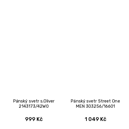
Pánský svetr s.Oliver
Pánský svetr Street One
2143173/42W0
MEN 303256/16601
999 Kč
1 049 Kč