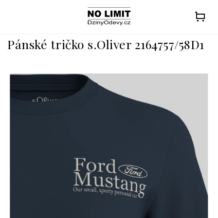
Přejít
na
obsah
Pánské tričko s.Oliver 2164757/58D1