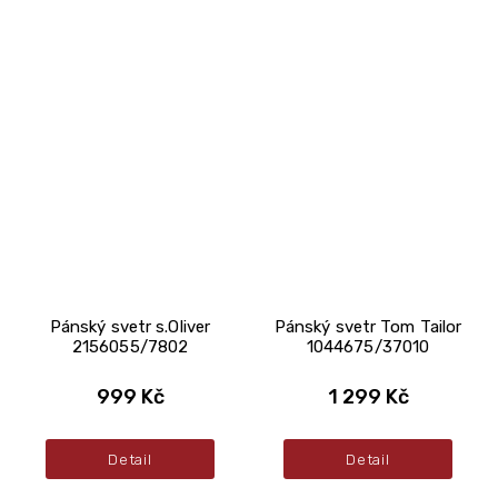
Pánský svetr s.Oliver
Pánský svetr Tom Tailor
2156055/7802
1044675/37010
999 Kč
1 299 Kč
Detail
Detail