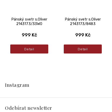
Pánský svetr s.Oliver
Pánský svetr s.Oliver
2143173/33W0
2143173/8483
999 Kč
999 Kč
Detail
Detail
Z
á
Instagram
p
a
t
í
Odebírat newsletter