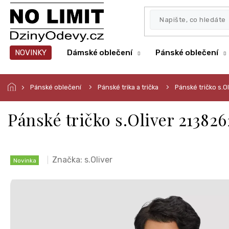
Přejít
na
obsah
NOVINKY
Dámské oblečení
Pánské oblečení
Pánské oblečení
Pánské trika a trička
Pánské tričko s.
Pánské tričko s.Oliver 213826
Značka:
s.Oliver
Novinka