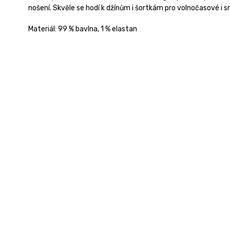
nošení. Skvěle se hodí k džínům i šortkám pro volnočasové i s
Materiál: 99 % bavlna, 1 % elastan