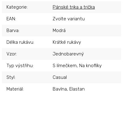
Kategorie
:
Pánské trika a trička
EAN
:
Zvolte variantu
Barva
:
Modrá
Délka rukávu
:
Krátké rukávy
Vzor
:
Jednobarevný
Typ výstřihu
:
S límečkem, Na knoflíky
Styl
:
Casual
Materiál
:
Bavlna, Elastan