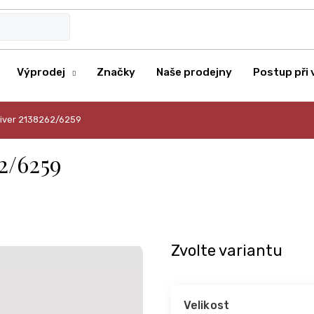
Výprodej
Značky
Naše prodejny
Postup při 
Oliver 2138262/6259
2/6259
Zvolte variantu
Velikost