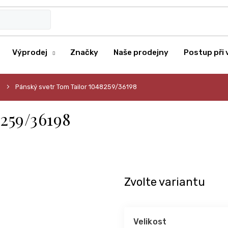
Výprodej
Značky
Naše prodejny
Postup při 
Pánský svetr Tom Tailor 1048259/36198
8259/36198
Zvolte variantu
Velikost