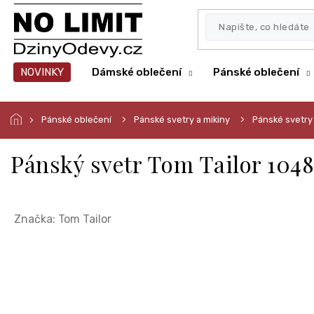
Přejít
na
obsah
NOVINKY
Dámské oblečení
Pánské oblečení
Pánské oblečení
Pánské svetry a mikiny
Pánské svetry
Pánský svetr Tom Tailor 104
Značka:
Tom Tailor