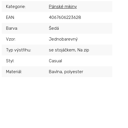
Kategorie
:
Pánské mikiny
EAN
:
4067606223628
Barva
:
Šedá
Vzor
:
Jednobarevný
Typ výstřihu
:
se stojáčkem, Na zip
Styl
:
Casual
Materiál
:
Bavlna, polyester