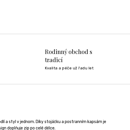
Rodinný obchod s
tradicí
Kvalita a péče už řadu let
lí a styl v jednom. Díky stojáčku a postranním kapsám je
ign doplňuje zip po celé délce.