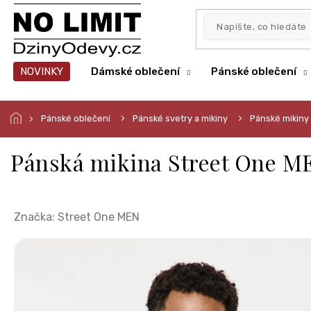
Přejít
na
obsah
NOVINKY
Dámské oblečení
Pánské oblečení
Pánské oblečení
Pánské svetry a mikiny
Pánské mikiny
Pánská mikina Street One M
Značka:
Street One MEN