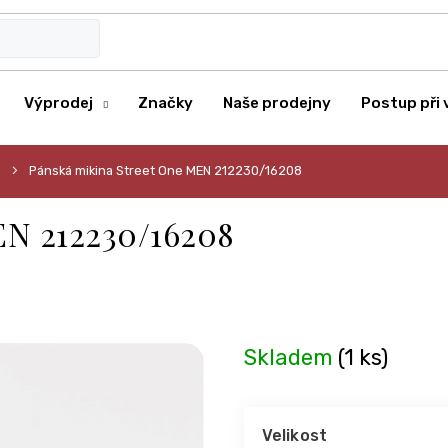
Výprodej
Značky
Naše prodejny
Postup při 
Pánská mikina Street One MEN 212230/16208
EN 212230/16208
Skladem
(1 ks)
Velikost