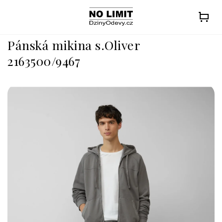
Přejít
na
obsah
Pánská mikina s.Oliver
2163500/9467