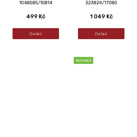
1048585/10814
323824/17080
499 Kč
1 049 Kč
Detail
Detail
NOVINKA