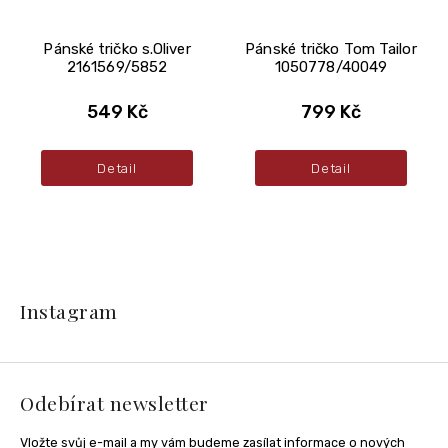
Pánské tričko s.Oliver
Pánské tričko Tom Tailor
2161569/5852
1050778/40049
549 Kč
799 Kč
Detail
Detail
Z
á
Instagram
p
a
t
í
Odebírat newsletter
Vložte svůj e-mail a my vám budeme zasílat informace o nových