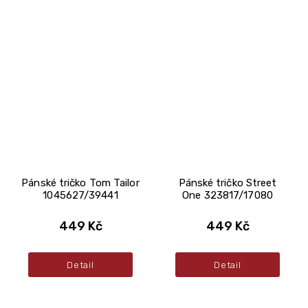
Pánské tričko Tom Tailor
Pánské tričko Street
1045627/39441
One 323817/17080
449 Kč
449 Kč
Detail
Detail