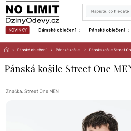
Přejít
na
obsah
NOVINKY
Dámské oblečení
Pánské oblečení
Pánské oblečení
Pánské košile
Pánská košile Street 
Pánská košile Street One ME
Značka:
Street One MEN