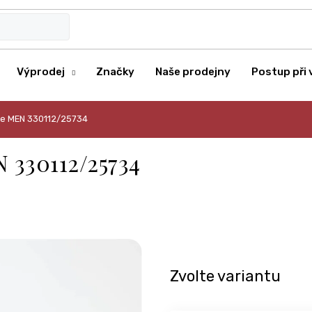
Výprodej
Značky
Naše prodejny
Postup při 
One MEN 330112/25734
N 330112/25734
Zvolte variantu