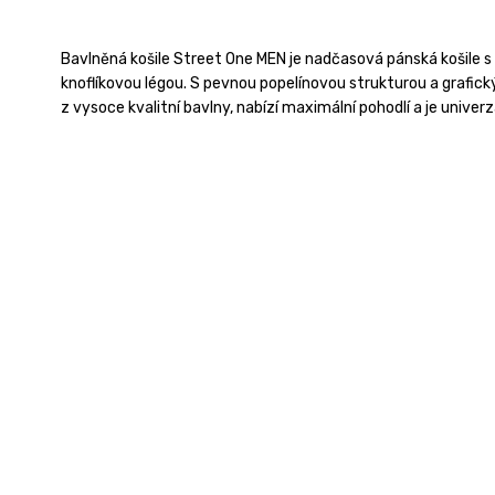
Bavlněná košile Street One MEN je nadčasová pánská košile 
knoflíkovou légou. S pevnou popelínovou strukturou a graf
z vysoce kvalitní bavlny, nabízí maximální pohodlí a je univer