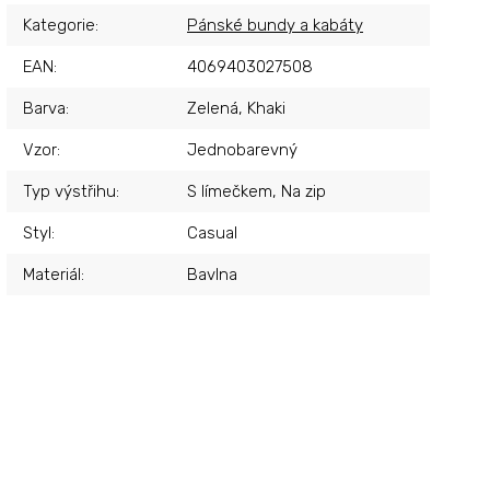
Kategorie
:
Pánské bundy a kabáty
EAN
:
4069403027508
Barva
:
Zelená, Khaki
Vzor
:
Jednobarevný
Typ výstřihu
:
S límečkem, Na zip
Styl
:
Casual
Materiál
:
Bavlna