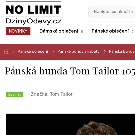
Přejít
na
obsah
NOVINKY
Dámské oblečení
Pánské oblečení
Pánské oblečení
Pánské bundy a kabáty
Pánská bunda
Pánská bunda Tom Tailor 10
Značka:
Tom Tailor
Novinka