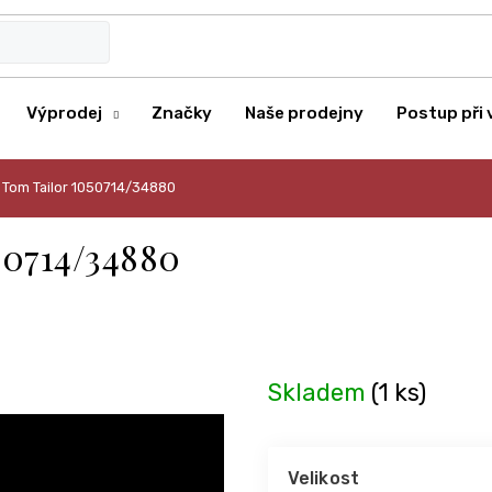
Výprodej
Značky
Naše prodejny
Postup při 
 Tom Tailor 1050714/34880
50714/34880
Skladem
(1 ks)
Velikost