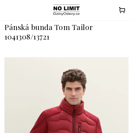
Přejít
na
obsah
Pánská bunda Tom Tailor
1041308/13721