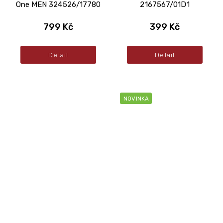
One MEN 324526/17780
2167567/01D1
799 Kč
399 Kč
Detail
Detail
NOVINKA