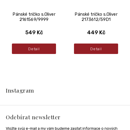
Pánské tričko s.Oliver
Pánské tričko s.Oliver
2161569/9999
2173612/59D1
549 Kč
449 Kč
Detail
Detail
Z
á
Instagram
p
a
t
í
Odebírat newsletter
Vložte svůj e-mail a my vám budeme zasílat informace o nových