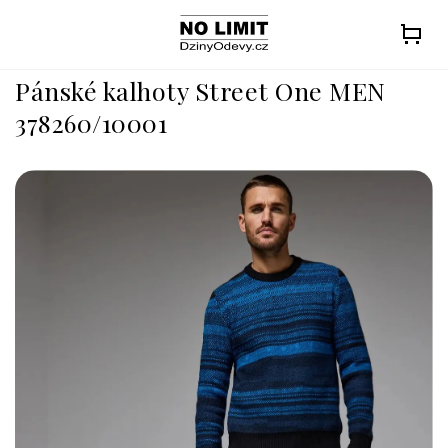
Přejít
na
obsah
Pánské kalhoty Street One MEN
378260/10001