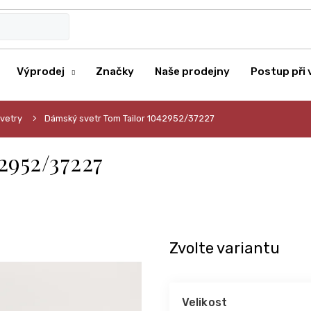
Výprodej
Značky
Naše prodejny
Postup při 
vetry
Dámský svetr Tom Tailor 1042952/37227
2952/37227
Zvolte variantu
Velikost