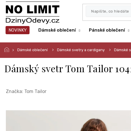
Přejít
na
obsah
NOVINKY
Dámské oblečení
Pánské oblečení
Dámské oblečení
Dámské svetry a cardigany
Dámské s
Dámský svetr Tom Tailor 104
Značka:
Tom Tailor