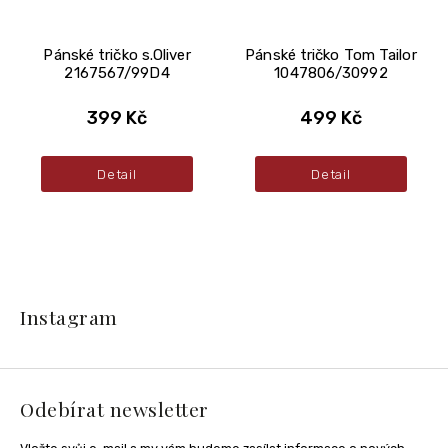
Pánské tričko s.Oliver
Pánské tričko Tom Tailor
2167567/99D4
1047806/30992
399 Kč
499 Kč
Detail
Detail
Z
á
Instagram
p
a
t
í
Odebírat newsletter