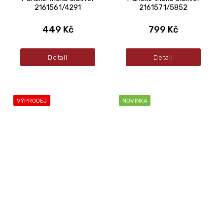
2161561/4291
2161571/5852
449 Kč
799 Kč
Detail
Detail
VÝPRODEJ
NOVINKA