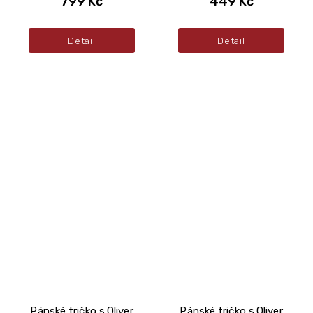
799 Kč
449 Kč
Detail
Detail
Pánské tričko s.Oliver
Pánské tričko s.Oliver