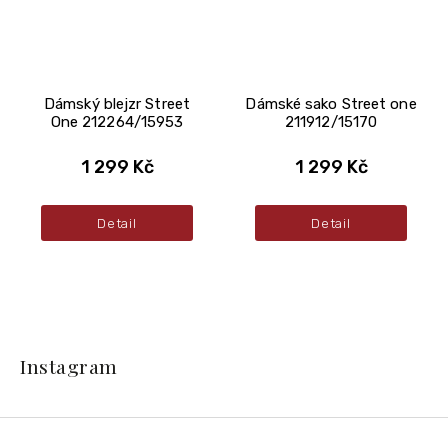
Dámský blejzr Street
Dámské sako Street one
One 212264/15953
211912/15170
1 299 Kč
1 299 Kč
Detail
Detail
Z
á
Instagram
p
a
t
í