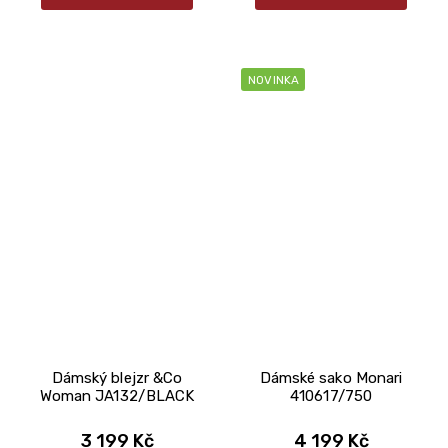
NOVINKA
Dámský blejzr &Co
Dámské sako Monari
Woman JA132/BLACK
410617/750
3 199 Kč
4 199 Kč