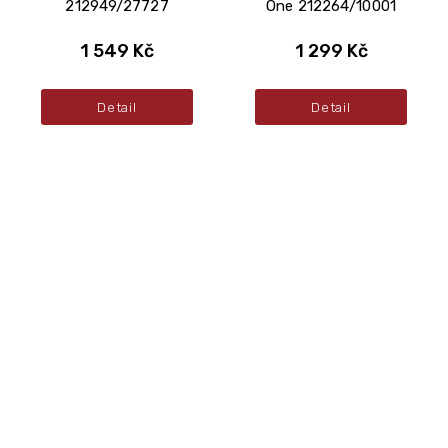
212949/27727
One 212264/10001
1 549 Kč
1 299 Kč
Detail
Detail