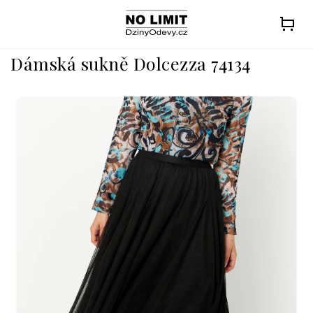
Přejít
na
obsah
Dámská sukně Dolcezza 74134