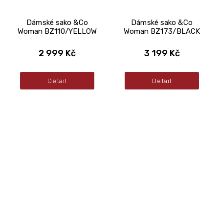
Dámské sako &Co
Dámské sako &Co
Woman BZ110/YELLOW
Woman BZ173/BLACK
2 999 Kč
3 199 Kč
Detail
Detail