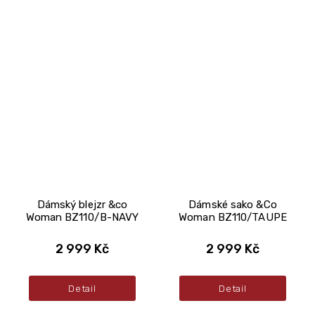
Dámský blejzr &co
Dámské sako &Co
Woman BZ110/B-NAVY
Woman BZ110/TAUPE
2 999 Kč
2 999 Kč
Detail
Detail