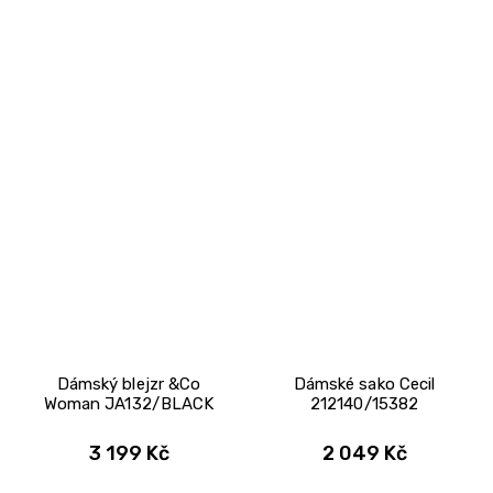
Dámský blejzr &Co
Dámské sako Cecil
Woman JA132/BLACK
212140/15382
3 199 Kč
2 049 Kč