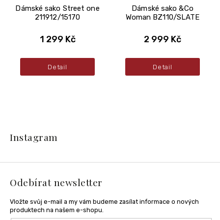
Dámské sako Street one
Dámské sako &Co
211912/15170
Woman BZ110/SLATE
1 299 Kč
2 999 Kč
Detail
Detail
Z
á
Instagram
p
a
t
í
Odebírat newsletter
Vložte svůj e-mail a my vám budeme zasílat informace o nových
produktech na našem e-shopu.