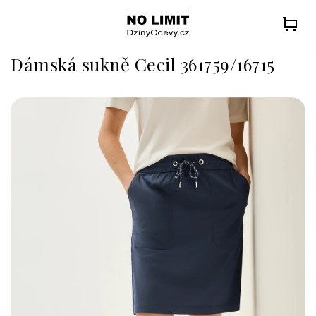
Přejít
na
obsah
Dámská sukně Cecil 361759/16715