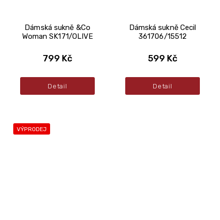
Dámská sukně &Co
Dámská sukně Cecil
Woman SK171/OLIVE
361706/15512
799 Kč
599 Kč
Detail
Detail
VÝPRODEJ