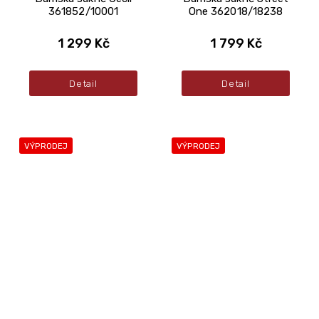
361852/10001
One 362018/18238
1 299 Kč
1 799 Kč
Detail
Detail
VÝPRODEJ
VÝPRODEJ