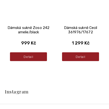
Dámská sukně Zoso 242
Dámská sukně Cecil
amelie/black
361976/17672
999 Kč
1 299 Kč
Detail
Detail
Z
á
Instagram
p
a
t