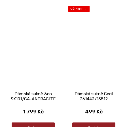
VÝPRODEJ
Dámská sukně &co
Dámská sukně Cecil
SK101/CA-ANTRACITE
361442/15512
1 799 Kč
499 Kč