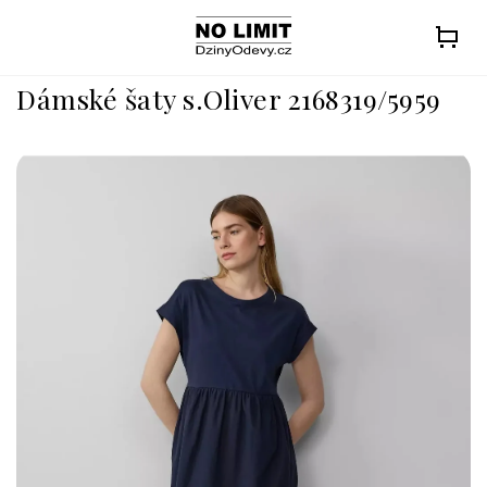
Přejít
na
obsah
Dámské šaty s.Oliver 2168319/5959