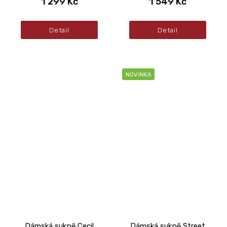
1 299 Kč
1 549 Kč
Detail
Detail
NOVINKA
Dámská sukně Cecil
Dámská sukně Street