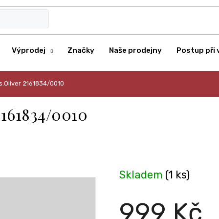
Výprodej
Značky
Naše prodejny
Postup při 
.Oliver 2161834/0010
2161834/0010
Skladem
(1 ks)
999 Kč