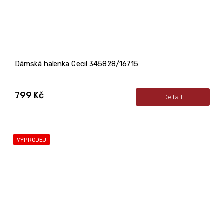
Dámská halenka Cecil 345828/16715
799 Kč
Detail
VÝPRODEJ