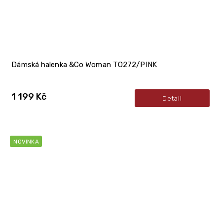
Dámská halenka &Co Woman TO272/PINK
1 199 Kč
Detail
NOVINKA