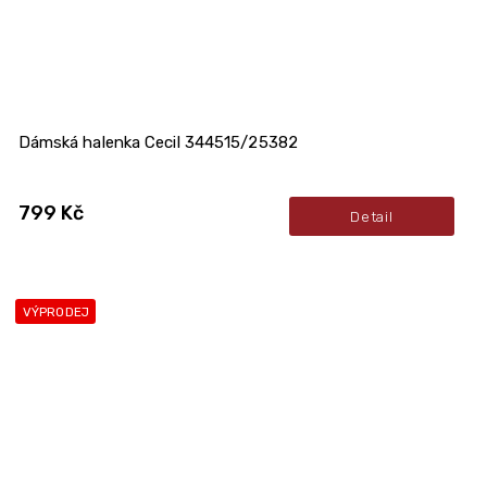
Dámská halenka Cecil 344515/25382
799 Kč
Detail
VÝPRODEJ