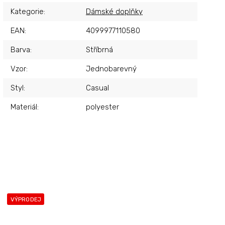
Kategorie
:
Dámské doplňky
EAN
:
4099977110580
Barva
:
Stříbrná
Vzor
:
Jednobarevný
Styl
:
Casual
Materiál
:
polyester
VÝPRODEJ