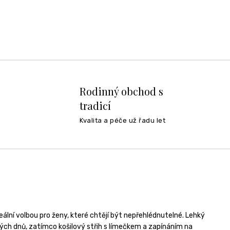
Rodinný obchod s
tradicí
Kvalita a péče už řadu let
lní volbou pro ženy, které chtějí být nepřehlédnutelné. Lehký
lých dnů, zatímco košilový střih s límečkem a zapínáním na