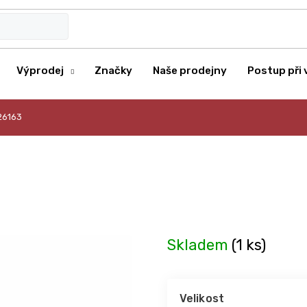
Výprodej
Značky
Naše prodejny
Postup při 
26163
Skladem
(1 ks)
Velikost