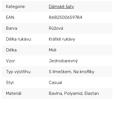
Kategorie
:
Dámské šaty
EAN
:
8682500659784
Barva
:
Růžová
Délka rukávu
:
Krátké rukávy
Délka
:
Midi
Vzor
:
Jednobarevný
Typ výstřihu
:
S límečkem, Na knoflíky
Styl
:
Casual
Materiál
:
Bavlna, Polyamid, Elastan