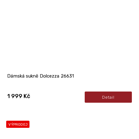
Dámská sukně Dolcezza 26631
1 999 Kč
Detail
VÝPRODEJ