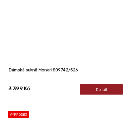
Dámská sukně Monari 809742/526
3 399 Kč
Detail
VÝPRODEJ