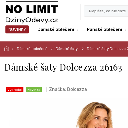
Přejít
na
obsah
NOVINKY
Dámské oblečení
Pánské oblečení
Dámské oblečení
Dámské šaty
Dámské šaty Dolcezza 
Dámské šaty Dolcezza 26163
Značka:
Dolcezza
Výprodej
Novinka