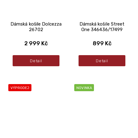
Dámská košile Dolcezza
Dámská košile Street
26702
One 346436/17499
2 999 Kč
899 Kč
Detail
Detail
VÝPRODEJ
NOVINKA