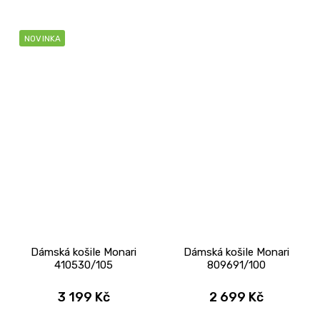
NOVINKA
Dámská košile Monari
Dámská košile Monari
410530/105
809691/100
3 199 Kč
2 699 Kč