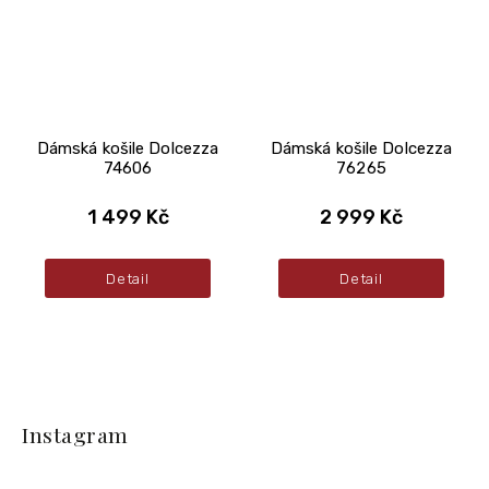
Dámská košile Dolcezza
Dámská košile Dolcezza
74606
76265
1 499 Kč
2 999 Kč
Detail
Detail
Z
á
Instagram
p
a