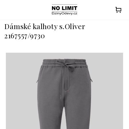
Přejít
na
obsah
Dámské kalhoty s.Oliver
2167557/9730