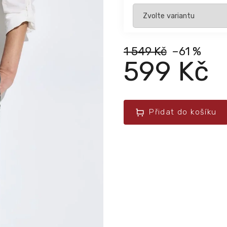
1 549 Kč
–61 %
599 Kč
Přidat do košíku