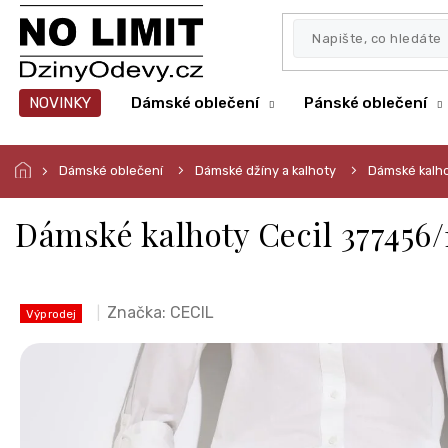
Přejít
na
obsah
NOVINKY
Dámské oblečení
Pánské oblečení
Dámské oblečení
Dámské džíny a kalhoty
Dámské kalh
Dámské kalhoty Cecil 377456/
Značka:
CECIL
Výprodej