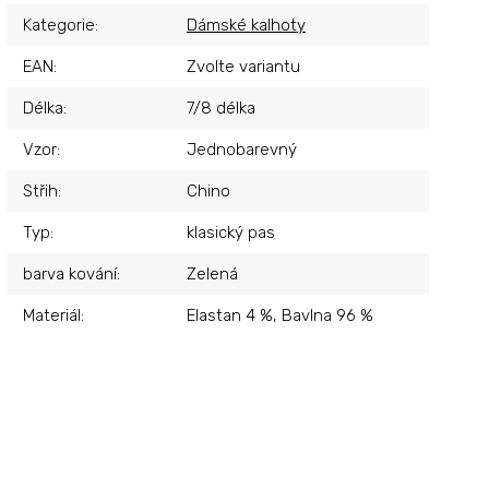
Kategorie
:
Dámské kalhoty
EAN
:
Zvolte variantu
Délka
:
7/8 délka
Vzor
:
Jednobarevný
Střih
:
Chino
Typ
:
klasický pas
barva kování
:
Zelená
Materiál
:
Elastan 4 %, Bavlna 96 %