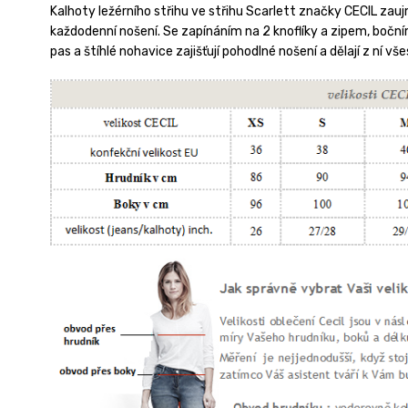
Kalhoty ležérního střihu ve střihu Scarlett značky CECIL za
každodenní nošení.
Se zapínáním na 2 knoflíky a zipem, bočn
pas a štíhlé nohavice zajišťují pohodlné nošení a dělají z ní v