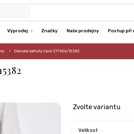
Výprodej
Značky
Naše prodejny
Postup při 
oty
Dámské kalhoty Cecil 377456/15382
15382
Zvolte variantu
Velikost