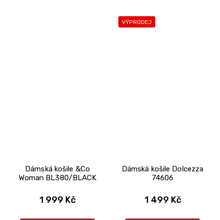
VÝPRODEJ
Dámská košile &Co
Dámská košile Dolcezza
Woman BL380/BLACK
74606
1 999 Kč
1 499 Kč