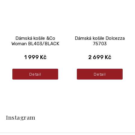
Dámská košile &Co
Dámská košile Dolcezza
Woman BL403/BLACK
75703
1 999 Kč
2 699 Kč
Detail
Detail
Z
á
Instagram
p
a
t