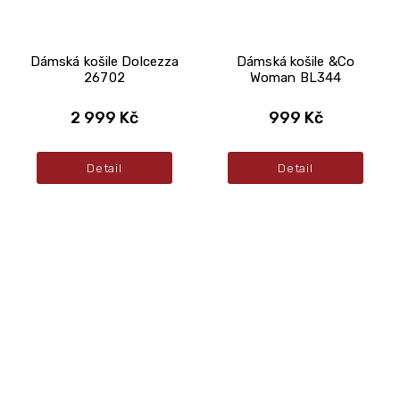
Dámská košile Dolcezza
Dámská košile &Co
26702
Woman BL344
2 999 Kč
999 Kč
Detail
Detail