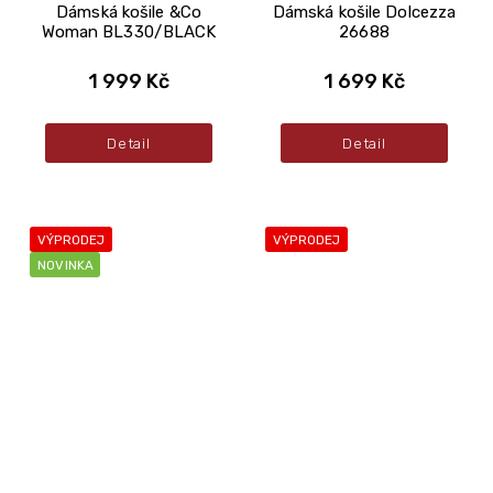
Dámská košile &Co
Dámská košile Dolcezza
Woman BL330/BLACK
26688
1 999 Kč
1 699 Kč
Detail
Detail
VÝPRODEJ
VÝPRODEJ
NOVINKA