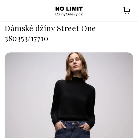
Přejít
na
obsah
Dámské džíny Street One
380353/17710