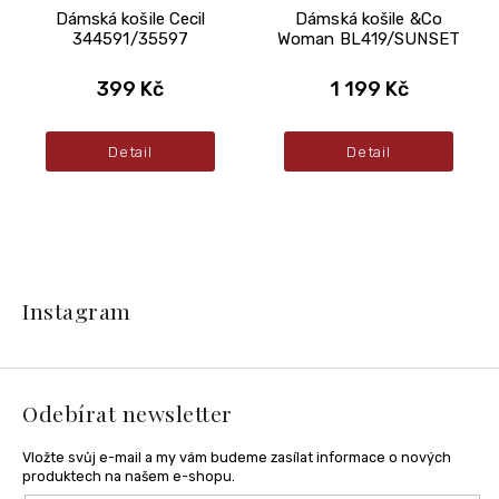
Dámská košile Cecil
Dámská košile &Co
344591/35597
Woman BL419/SUNSET
399 Kč
1 199 Kč
Detail
Detail
Z
á
Instagram
p
a
t
í
Odebírat newsletter
Vložte svůj e-mail a my vám budeme zasílat informace o nových
produktech na našem e-shopu.