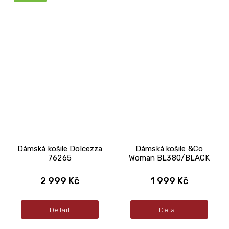
Dámská košile Dolcezza
Dámská košile &Co
76265
Woman BL380/BLACK
2 999 Kč
1 999 Kč
Detail
Detail