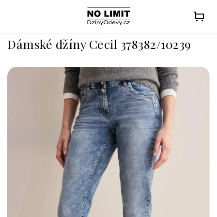
Přejít
na
obsah
Dámské džíny Cecil 378382/10239