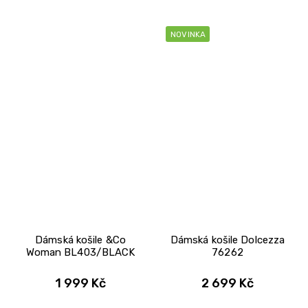
NOVINKA
Dámská košile &Co
Dámská košile Dolcezza
Woman BL403/BLACK
76262
1 999 Kč
2 699 Kč