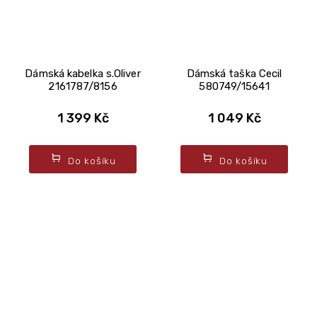
Dámská kabelka s.Oliver
Dámská taška Cecil
2161787/8156
580749/15641
1 399 Kč
1 049 Kč
Do košíku
Do košíku