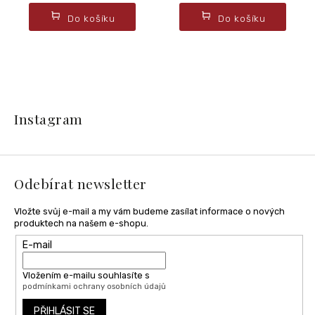
Do košíku
Do košíku
Z
á
Instagram
p
a
t
í
Odebírat newsletter
Vložte svůj e-mail a my vám budeme zasílat informace o nových
produktech na našem e-shopu.
E-mail
Vložením e-mailu souhlasíte s
podmínkami ochrany osobních údajů
PŘIHLÁSIT SE