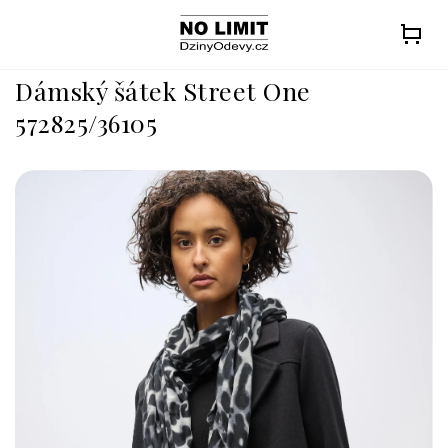
Přejít
na
obsah
Dámský šátek Street One
572825/36105