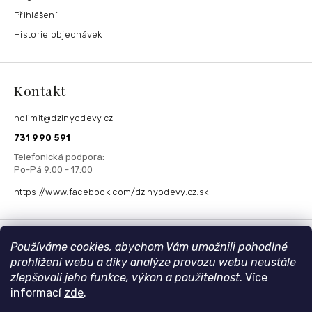
Přihlášení
Historie objednávek
Kontakt
nolimit
@
dzinyodevy.cz
731 990 591
https://www.facebook.com/dzinyodevy.cz.sk
Přijímáme online platby
Používáme cookies, abychom Vám umožnili pohodlné
prohlížení webu a díky analýze provozu webu neustále
zlepšovali jeho funkce, výkon a použitelnost
. Více
informací
zde
.