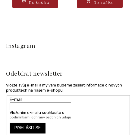
Do košíku
Do košíku
Z
á
Instagram
p
a
t
í
Odebírat newsletter
Vložte svůj e-mail a my vám budeme zasílat informace o nových
produktech na našem e-shopu.
E-mail
Vložením e-mailu souhlasíte s
podmínkami ochrany osobních údajů
PŘIHLÁSIT SE