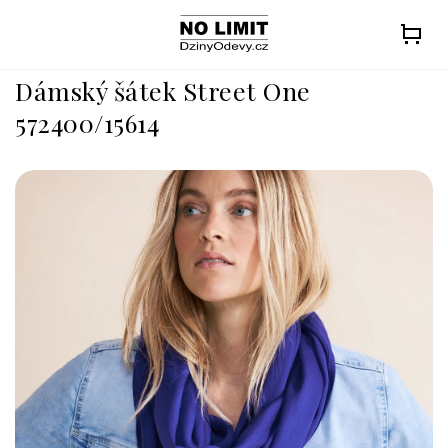
Přejít
na
obsah
Dámský šátek Street One
572400/15614