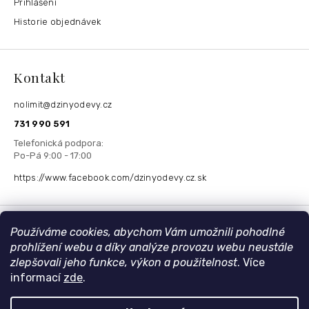
Přihlášení
Historie objednávek
Kontakt
nolimit
@
dzinyodevy.cz
731 990 591
https://www.facebook.com/dzinyodevy.cz.sk
Přijímáme online platby
Používáme cookies, abychom Vám umožnili pohodlné
prohlížení webu a díky analýze provozu webu neustále
zlepšovali jeho funkce, výkon a použitelnost
. Více
informací
zde
.