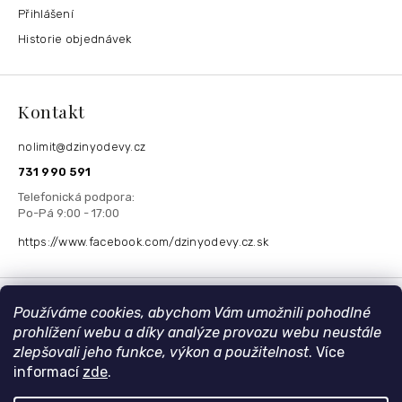
Přihlášení
Historie objednávek
Kontakt
nolimit
@
dzinyodevy.cz
731 990 591
https://www.facebook.com/dzinyodevy.cz.sk
Přijímáme online platby
Používáme cookies, abychom Vám umožnili pohodlné
prohlížení webu a díky analýze provozu webu neustále
zlepšovali jeho funkce, výkon a použitelnost
. Více
informací
zde
.