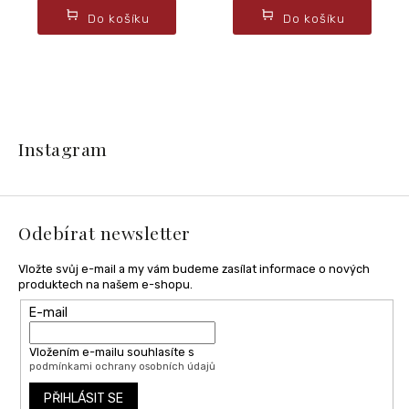
Do košíku
Do košíku
Z
á
Instagram
p
a
t
í
Odebírat newsletter
Vložte svůj e-mail a my vám budeme zasílat informace o nových
produktech na našem e-shopu.
E-mail
Vložením e-mailu souhlasíte s
podmínkami ochrany osobních údajů
PŘIHLÁSIT SE