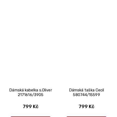
Dámská kabelka s.Oliver
Dámská taška Cecil
2171616/3905
580744/15599
799 Kč
799 Kč