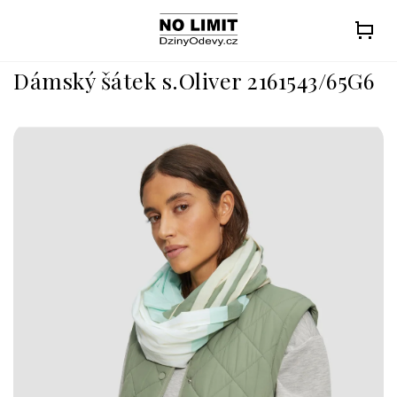
Přejít
na
obsah
Dámský šátek s.Oliver 2161543/65G6