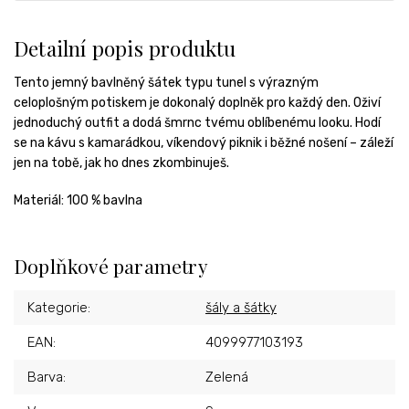
Detailní popis produktu
Tento jemný bavlněný šátek typu tunel s výrazným
celoplošným potiskem je dokonalý doplněk pro každý den. Oživí
jednoduchý outfit a dodá šmrnc tvému oblíbenému looku. Hodí
se na kávu s kamarádkou, víkendový piknik i běžné nošení – záleží
jen na tobě, jak ho dnes zkombinuješ.
Materiál: 100 % bavlna
Doplňkové parametry
Kategorie
:
šály a šátky
EAN
:
4099977103193
Barva
:
Zelená