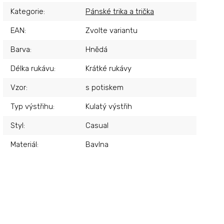
Kategorie
:
Pánské trika a trička
EAN
:
Zvolte variantu
Barva
:
Hnědá
Délka rukávu
:
Krátké rukávy
Vzor
:
s potiskem
Typ výstřihu
:
Kulatý výstřih
Styl
:
Casual
Materiál
:
Bavlna