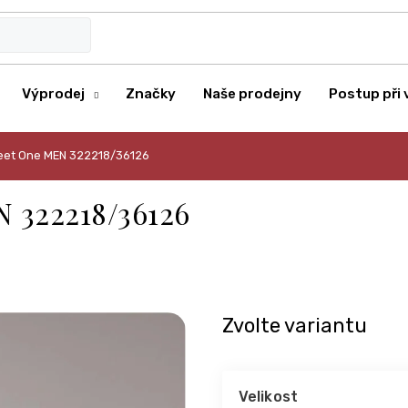
Výprodej
Značky
Naše prodejny
Postup při 
reet One MEN 322218/36126
N 322218/36126
Zvolte variantu
Velikost