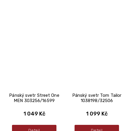
Pánský svetr Street One
Pánský svetr Tom Tailor
MEN 303256/16599
1038198/32506
1 049 Kč
1 099 Kč
Detail
Detail