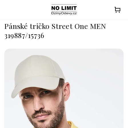
Přejít
na
obsah
Pánské tričko Street One MEN
319887/15736