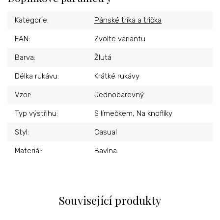
Kategorie
:
Pánské trika a trička
EAN
:
Zvolte variantu
Barva
:
Žlutá
Délka rukávu
:
Krátké rukávy
Vzor
:
Jednobarevný
Typ výstřihu
:
S límečkem, Na knoflíky
Styl
:
Casual
Materiál
:
Bavlna
Související produkty