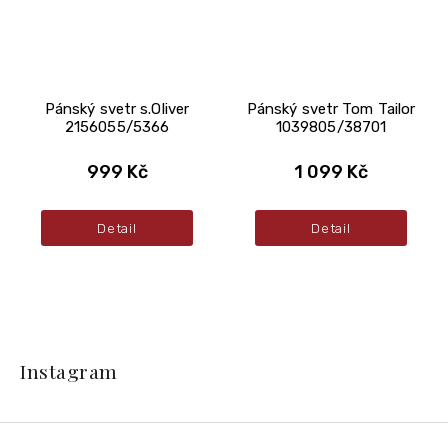
Pánský svetr s.Oliver
Pánský svetr Tom Tailor
2156055/5366
1039805/38701
999 Kč
1 099 Kč
Detail
Detail
Z
á
Instagram
p
a
t