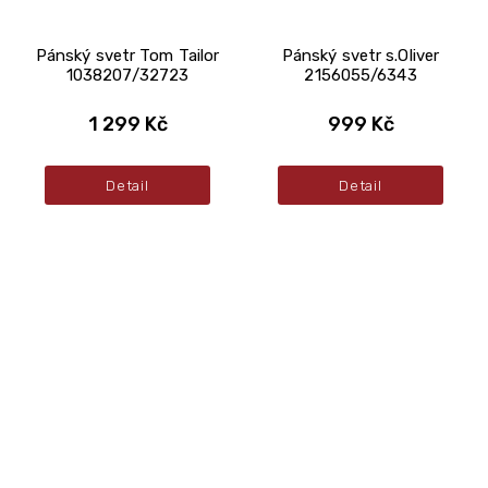
Pánský svetr Tom Tailor
Pánský svetr s.Oliver
1038207/32723
2156055/6343
1 299 Kč
999 Kč
Detail
Detail