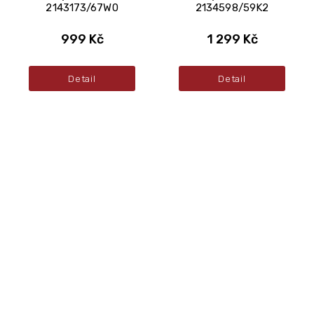
2143173/67W0
2134598/59K2
999 Kč
1 299 Kč
Detail
Detail