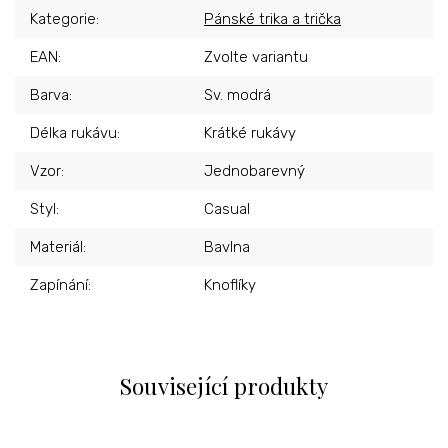
Kategorie
:
Pánské trika a trička
EAN
:
Zvolte variantu
Barva
:
Sv. modrá
Délka rukávu
:
Krátké rukávy
Vzor
:
Jednobarevný
Styl
:
Casual
Materiál
:
Bavlna
Zapínání
:
Knoflíky
Související produkty