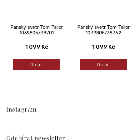
Pánský svetr Tom Tailor
Pánský svetr Tom Tailor
1039805/38701
1039805/38762
1 099 Kč
1 099 Kč
Detail
Detail
Z
á
Instagram
p
a
t
í
Odebírat newsletter