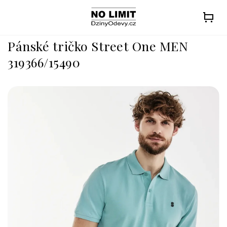
Přejít
na
obsah
Pánské tričko Street One MEN
319366/15490