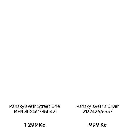
Pánský svetr Street One
Pánský svetr s.Oliver
MEN 302461/35042
2137426/6557
1 299 Kč
999 Kč