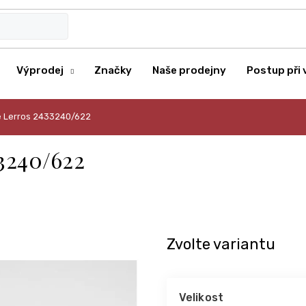
Výprodej
Značky
Naše prodejny
Postup při 
le Lerros 2433240/622
33240/622
Zvolte variantu
Velikost