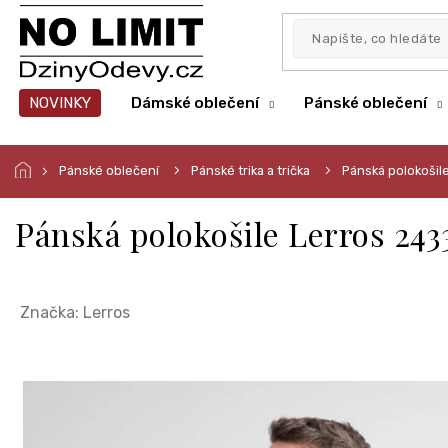
Přejít
na
obsah
NOVINKY
Dámské oblečení
Pánské oblečení
Pánské oblečení
Pánské trika a trička
Pánská polokoši
Pánská polokošile Lerros 24
Značka:
Lerros